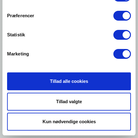
NEWS
Calibration of Validatable Sealers
Præferencer
Contact me about this product
Statistik
Information
Marketing
About Genpack
Contact us
Tillad alle cookies
Tillad valgte
Kun nødvendige cookies