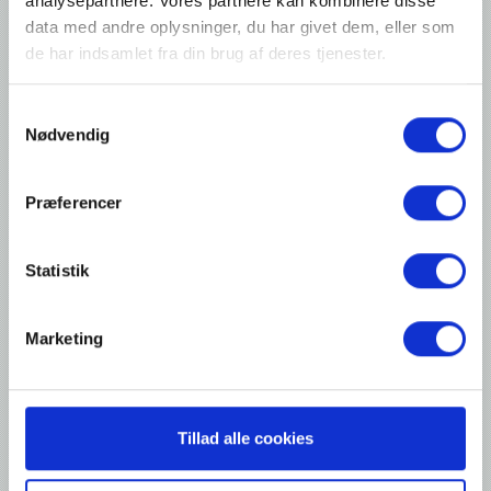
analysepartnere. Vores partnere kan kombinere disse
Turbopack is a mobile shrinking column, using gas to heat and
data med andre oplysninger, du har givet dem, eller som
shrink foil on the big items, making them safely covered.
de har indsamlet fra din brug af deres tjenester.
Contact me about this product
Samtykkevalg
Nødvendig
Præferencer
Statistik
Marketing
Tillad alle cookies