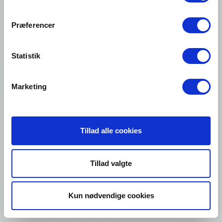
NEWS
Validatable vacuum chamber machine
Præferencer
On a bi-active vacuum chamber it is possible to add the option:
" validatable". This option includes validation on temperature,
seal pressure, vacuum pressure, gas pressure and seal time.
Statistik
Contact me about this product
Marketing
Information
Tillad alle cookies
About Genpack
Tillad valgte
Contact us
Kun nødvendige cookies