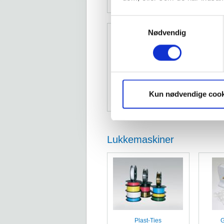
Samtykkevalg
Nødvendig
Flagclips
Clip
Kun nødvendige cook
Lukkemaskiner
Plast-Ties
G