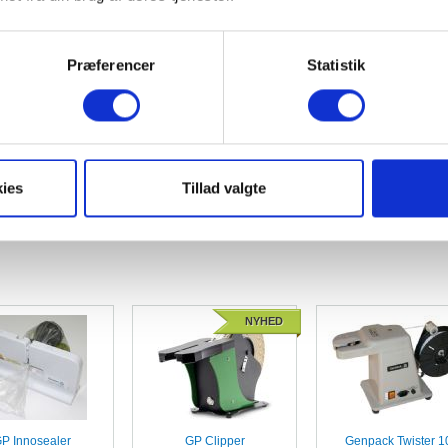
Præferencer
Statistik
s til søsygeposer
Clipbånd
Bando
ies
Tillad valgte
NYHED
P Innosealer
GP Clipper
Genpack Twister 1