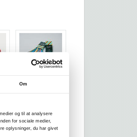
Twister
Om
 medier og til at analysere
nden for sociale medier,
e oplysninger, du har givet
5
GP Clip-Ties / GP U-Clip-
Ties