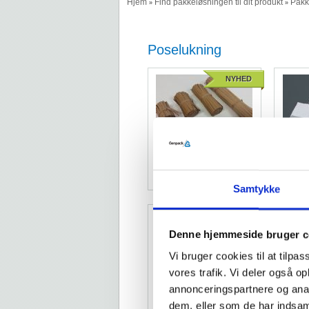
Hjem
Find pakkeløsningen til dit produkt
Pakk
»
»
Poselukning
NYHED
Økologiske Gun-Clips
Twi
pe
Samtykke
Denne hjemmeside bruger c
Vi bruger cookies til at tilpas
vores trafik. Vi deler også 
annonceringspartnere og anal
Plast-Ties
dem, eller som de har indsaml