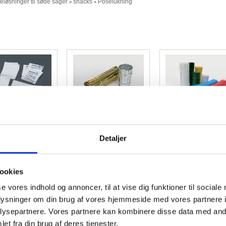
eløsninger til søde sager
snacks
Poselukning
»
»
st-Ties/Gunclips
Twist-Ties, guld og sølv
Twist-Ties
rforeret i sæt.
Detaljer
ookies
se vores indhold og annoncer, til at vise dig funktioner til sociale
oplysninger om din brug af vores hjemmeside med vores partnere i
ysepartnere. Vores partnere kan kombinere disse data med andr
Gun-Clips
GPL
GP Heat Locks 11
et fra din brug af deres tjenester.