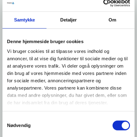
Vision
Samtykke
Detaljer
Om
Vi vil være den førende virksomhed inden for poselukning
.
For os er godt ikke godt nok. Vores mål er, gennem en konstant
innovationsproces, at sætte standarden inden for vores områder.
Denne hjemmeside bruger cookies
Vi vil kun levere den højeste kvalitet - hver gang.
Kunderne skal have tillid til vores virksomhed og vores produkter.
Vi bruger cookies til at tilpasse vores indhold og
Det kan kun ske, hvis vi i alle henseender leverer højeste kvalitet.
annoncer, til at vise dig funktioner til sociale medier og til
Herved forstår vi hele processen fra ordremodtagelse over levering
at analysere vores trafik. Vi deler også oplysninger om
til fakturering.
din brug af vores hjemmeside med vores partnere inden
Vi vil gøre os fortjent til vore kunders loyalitet.
for sociale medier, annonceringspartnere og
Kunderne skal se os som deres foretrukne samarbejdspartner. Vi
analysepartnere. Vores partnere kan kombinere disse
er ikke tilfredse, før vores kunder er tilfredse. Vores
data med andre oplysninger, du har givet dem, eller som
medarbejderes fornemste opgave er at sikre, at kundernes
de har indsamlet fra din brug af deres tjenester.
problemstillinger løses kompetent og professionelt. Vi ønsker at
følge tingene til dørs og lader aldrig vores kunder i stikken.
Samtykkevalg
Værdier
Nødvendig
Vi er forpligtet til innovation og nytænkning