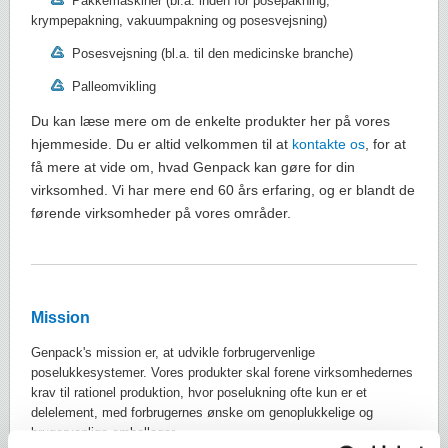
Pakkemaskiner (bl.a. inden for posepakning,
krympepakning, vakuumpakning og posesvejsning)
Posesvejsning (bl.a. til den medicinske branche)
Palleomvikling
Du kan læse mere om de enkelte produkter her på vores
hjemmeside. Du er altid velkommen til at
kontakte os
, for at
få mere at vide om, hvad Genpack kan gøre for din
virksomhed. Vi har mere end 60 års erfaring, og er blandt de
førende virksomheder på vores områder.
Mission
Genpack's mission er, at udvikle forbrugervenlige
poselukkesystemer. Vores produkter skal forene virksomhedernes
krav til rationel produktion, hvor poselukning ofte kun er et
delelement, med forbrugernes ønske om genoplukkelige og
brugervenlige emballager.