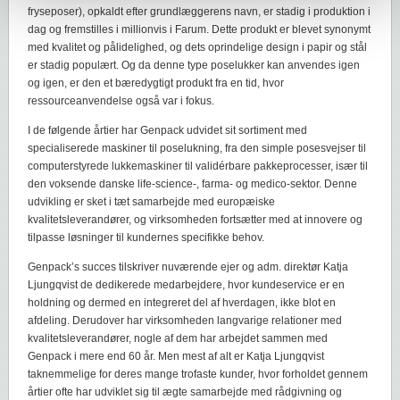
fryseposer), opkaldt efter grundlæggerens navn, er stadig i produktion i
dag og fremstilles i millionvis i Farum. Dette produkt er blevet synonymt
med kvalitet og pålidelighed, og dets oprindelige design i papir og stål
er stadig populært. Og da denne type poselukker kan anvendes igen
og igen, er den et bæredygtigt produkt fra en tid, hvor
ressourceanvendelse også var i fokus.
I de følgende årtier har Genpack udvidet sit sortiment med
specialiserede maskiner til poselukning, fra den simple posesvejser til
computerstyrede lukkemaskiner til validérbare pakkeprocesser, især til
den voksende danske life-science-, farma- og medico-sektor. Denne
udvikling er sket i tæt samarbejde med europæiske
kvalitetsleverandører, og virksomheden fortsætter med at innovere og
tilpasse løsninger til kundernes specifikke behov.
Genpack’s succes tilskriver nuværende ejer og adm. direktør Katja
Ljungqvist de dedikerede medarbejdere, hvor kundeservice er en
holdning og dermed en integreret del af hverdagen, ikke blot en
afdeling. Derudover har virksomheden langvarige relationer med
kvalitetsleverandører, nogle af dem har arbejdet sammen med
Genpack i mere end 60 år. Men mest af alt er Katja Ljungqvist
taknemmelige for deres mange trofaste kunder, hvor forholdet gennem
årtier ofte har udviklet sig til ægte samarbejde med rådgivning og