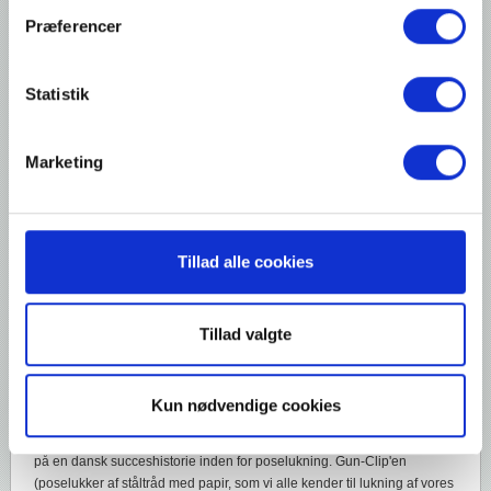
Vi er kvalitetsbevidste i alle vores handlinger
Præferencer
Vi er styret af vore kunders ønsker og behov.
Læs vores Code of Conduct her
Statistik
Marketing
Genpack A/S fejrer 75 års jubilæum.
I år fejrer Genpack A/S virksomhedens 75 års jubilæum som en global
leder inden for produktion og forhandling af lukkere til alle typer poser,
Tillad alle cookies
posesvejsere, pakkemaskiner og emballagematerialer. Siden 1949 har
virksomheden været en pålidelig partner for B2B-kunder over hele
verden.
Tillad valgte
75 år med poselukning
Kun nødvendige cookies
Genpack blev grundlagt af Frederik Gundelach-Nielsen i København i
1949. Hans opfindelse af Gun-Clip'en i 1955 markerede begyndelsen
på en dansk succeshistorie inden for poselukning. Gun-Clip'en
(poselukker af ståltråd med papir, som vi alle kender til lukning af vores