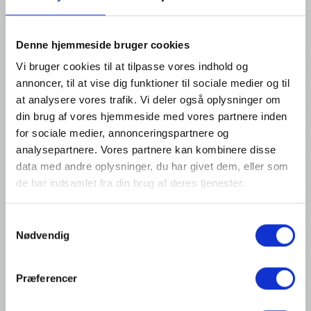
Ripack opruller med gasslange - 15 m
Denne hjemmeside bruger cookies
Foretager I jeres krympepakning på samme sted hver gang, er
det en fordel at have en vægmonteret opruller med 15 meter
Vi bruger cookies til at tilpasse vores indhold og
gasslange. Herved er slangen altid på sin plads, og sikkert
oprullet mellem hver brug. Det giver orden på lageret og
annoncer, til at vise dig funktioner til sociale medier og til
forlænger slangens levetid.
at analysere vores trafik. Vi deler også oplysninger om
Oprulleren låser slange, så den længde der er rullet ud, bliver
din brug af vores hjemmeside med vores partnere inden
ude; og efter brug ruller den tilbage på rullen med et let ryk i
slangen.
for sociale medier, annonceringspartnere og
Ligesom trolleyen, giver denne vægmontrerede opruller, en let
analysepartnere. Vores partnere kan kombinere disse
og sikker arbejdsgang med Ripack gasbrænderpistolerne.
data med andre oplysninger, du har givet dem, eller som
de har indsamlet fra din brug af deres tjenester.
Kontakt mig om dette produkt
Samtykkevalg
Nødvendig
Præferencer