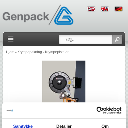
Hjem
Krympepakning
Krympepistoler
»
»
Samtykke
Detaljer
Om