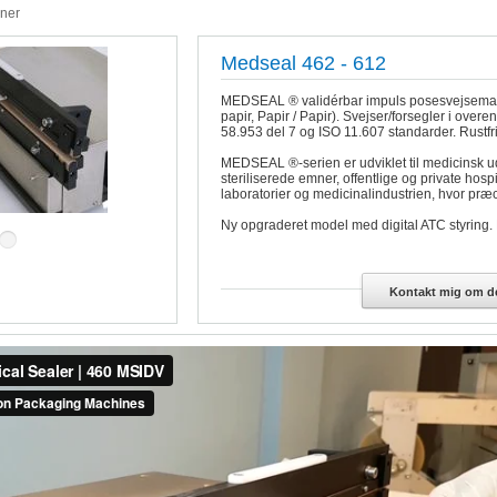
iner
Medseal 462 - 612
MEDSEAL ® validérbar impuls posesvejsemaskin
papir, Papir / Papir). Svejser/forsegler i ov
58.953 del 7 og ISO 11.607 standarder. Rustfrit
MEDSEAL ®-serien er udviklet til medicinsk u
steriliserede emner, offentlige og private hospi
laboratorier og medicinalindustrien, hvor præc
Ny opgraderet model med digital ATC styring.
Kontakt mig om de