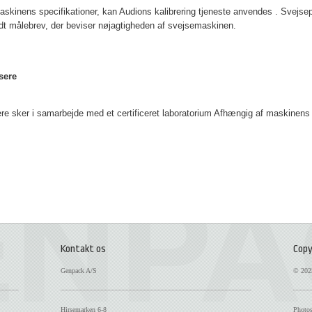
inens specifikationer, kan Audions kalibrering tjeneste anvendes . Svejsepar
ndt målebrev, der beviser nøjagtigheden af svejsemaskinen.
sere
sere sker i samarbejde med et certificeret laboratorium Afhængig af maskinens
Kontakt os
Copy
Genpack A/S
© 2025
Hirsemarken 6-8
Photos