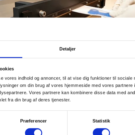
Detaljer
ookies
se vores indhold og annoncer, til at vise dig funktioner til sociale
oplysninger om din brug af vores hjemmeside med vores partnere i
ysepartnere. Vores partnere kan kombinere disse data med andr
462 MSIDV
612 MSI
et fra din brug af deres tjenester.
560 x 360 x 235 mm
710 x 36
230 V
230 V
Præferencer
Statistik
460 mm
610 mm