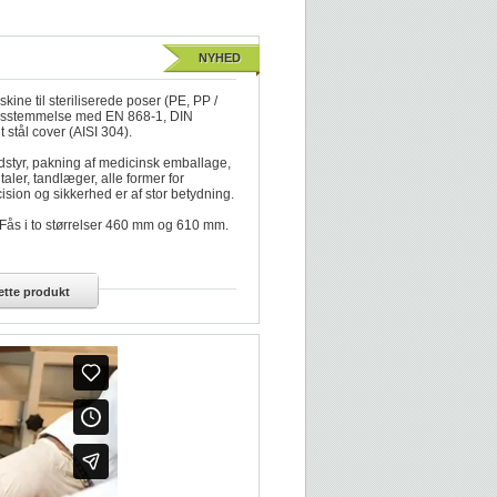
NYHED
e til steriliserede poser (PE, PP /
erensstemmelse med EN 868-1, DIN
 stål cover (AISI 304).
dstyr, pakning af medicinsk emballage,
taler, tandlæger, alle former for
ision og sikkerhed er af stor betydning.
 Fås i to størrelser 460 mm og 610 mm.
tte produkt