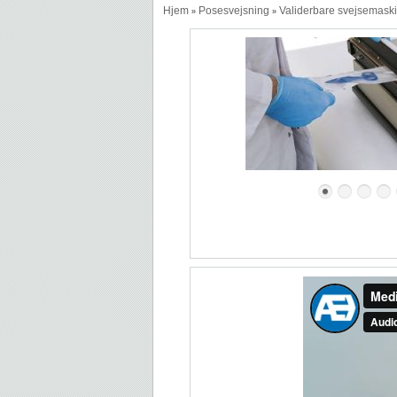
Hjem
Posesvejsning
Validerbare svejsemask
»
»