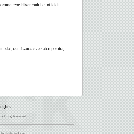
ametrene bliver målt i et officielt
 model, certificeres svejsetemperatur,
rights
 - All rights reserved
 by shutterstock.com