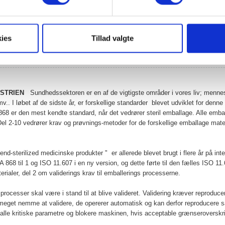
8 mm
8 mm
30 kg
37 kg
ies
Tillad valgte
USTRIEN
Sundhedssektoren er en af de vigtigste områder i vores liv; menn
v.. I løbet af de sidste år, er forskellige standarder blevet udviklet for denne 
68 er den mest kendte standard, når det vedrører steril emballage. Alle emba
el 2-10 vedrører krav og prøvnings-metoder for de forskellige emballage mater
d-sterilized medicinske produkter " er allerede blevet brugt i flere år på in
 868 til 1 og ISO 11.607 i en ny version, og dette førte til den fælles ISO 11
ialer, del 2 om validerings krav til emballerings processerne.
processer skal være i stand til at blive valideret. Validering kræver reproduc
 meget nemme at validere, de opererer automatisk og kan derfor reproducere
alle kritiske parametre og blokere maskinen, hvis acceptable grænseroversk