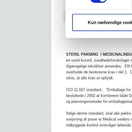
Svejse bredde
Vægt
Kun nødvendige cook
Tekniske specifikationer
STERIL PAKNING I MEDICNALIND
en sund livsstil, sundhedsforsikringer m
tilgængelige teknikker anvendes. EN 8
overholde de beskrevne krav i del 1. D
sikre, at alle krav er opfyldt.
ISO 11.607 standard; "Emballage for en
besluttede i 2002 at kombinere både DA
og prøvningsmetoder for emballagemater
Ifølge denne standard, skal alle pakke 
svejsning af poser er Medical sealers
indbyggede kontrol overvåger løbende 