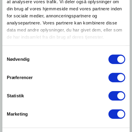
at analysere vores trafik. Vi deler også oplysninger om
Gas flush (2 gaspiper)
din brug af vores hjemmeside med vores partnere inden
Gas sæt
for sociale medier, annonceringspartnere og
Skrå plader til flydende produkter
analysepartnere. Vores partnere kan kombinere disse
data med andre oplysninger, du har givet dem, eller som
230/400 V - 3 Ph - 50 Hz
de har indsamlet fra din brug af deres tjenester.
100 V - 1 Ph - 50/60 Hz
200 V - 3 Ph - 50/60 Hz
Samtykkevalg
110/115 V - 1 Ph - 60 Hz
Nødvendig
220 V - 1 Ph - 60 Hz
208/230 V - 3 Ph - 60 Hz
Præferencer
220/380 V - 3 Ph - 60 Hz
Standard funktioner:
Statistik
Vakuum styres af timer
Soft air
Marketing
Udvidede funktioner:
Multi-cycles