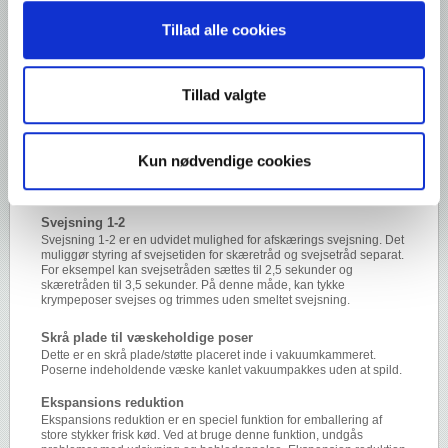
Gas plus funktion
Tillad alle cookies
Expansions reduktion
Tillad valgte
Gas plus-funktionen
Gas plus-funktionen er en ekstra gasskylning under lukning af
Kun nødvendige cookies
svejsebarrene, hvilket gør det muligt at fylde mere gas i posen
(ballon effekt). For at bruge denne funktion, skal maskinen udstyres
med gas flush funktionen.
Svejsning 1-2
Svejsning 1-2 er en udvidet mulighed for afskærings svejsning. Det
muliggør styring af svejsetiden for skæretråd og svejsetråd separat.
For eksempel kan svejsetråden sættes til 2,5 sekunder og
skæretråden til 3,5 sekunder. På denne måde, kan tykke
krympeposer svejses og trimmes uden smeltet svejsning.
Skrå plade til væskeholdige poser
Dette er en skrå plade/støtte placeret inde i vakuumkammeret.
Poserne indeholdende væske kanlet vakuumpakkes uden at spild.
Ekspansions reduktion
Ekspansions reduktion er en speciel funktion for emballering af
store stykker frisk kød. Ved at bruge denne funktion, undgås