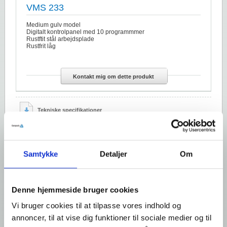
VMS 233
Medium gulv model
Digitalt kontrolpanel med 10 programmmer
Rustftit stål arbejdsplade
Rustfrit låg
Kontakt mig om dette produkt
Tekniske specifikationer
Muligheder:
Sensor kontrol
Samtykke
Detaljer
Om
Afskæring af overskydende film
8 mm enkelt svejsning
Denne hjemmeside bruger cookies
5 mm bi aktiv svejsning
Vi bruger cookies til at tilpasse vores indhold og
Svejsning 1-2
annoncer, til at vise dig funktioner til sociale medier og til