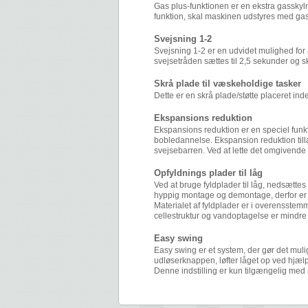
Gas plus-funktionen er en ekstra gasskyln
funktion, skal maskinen udstyres med gas
Svejsning 1-2
Svejsning 1-2 er en udvidet mulighed for 
svejsetråden sættes til 2,5 sekunder og 
Skrå plade til væskeholdige tasker
Dette er en skrå plade/støtte placeret 
Ekspansions reduktion
Ekspansions reduktion er en speciel funk
bobledannelse. Ekspansion reduktion tilla
svejsebarren. Ved at lette det omgivende 
Opfyldnings plader til låg
Ved at bruge fyldplader til låg, nedsættes
hyppig montage og demontage, derfor er de
Materialet af fyldplader er i overensste
cellestruktur og vandoptagelse er mindr
Easy swing
Easy swing er et system, der gør det muli
udløserknappen, løfter låget op ved hjælp
Denne indstilling er kun tilgængelig med 