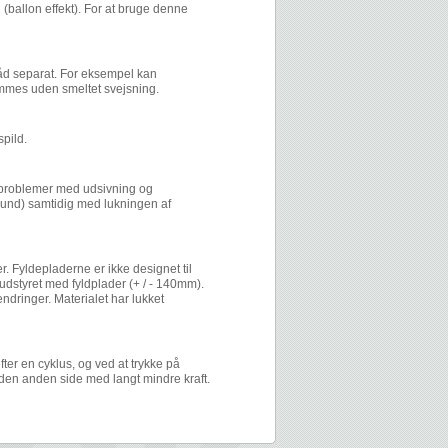
 (ballon effekt). For at bruge denne
råd separat. For eksempel kan
immes uden smeltet svejsning.
pild.
ås problemer med udsivning og
und) samtidig med lukningen af ​​
r. Fyldepladerne er ikke designet til
udstyret med fyldplader (+ / - 140mm).
dringer. Materialet har lukket
ter en cyklus, og ved at trykke på
 den anden side med langt mindre kraft.