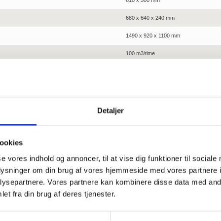
610 x 500 mm
680 x 640 x 240 mm
1490 x 920 x 1100 mm
100 m3/time
400 V
3500 - 5300 W
Detaljer
Standard funktioner:
Udvided
ookies
se vores indhold og annoncer, til at vise dig funktioner til sociale
Vakuum styres af timer
Multi-
oplysninger om din brug af vores hjemmeside med vores partnere i
Soft air
Gas pl
ysepartnere. Vores partnere kan kombinere disse data med andr
Expan
et fra din brug af deres tjenester.
åg)