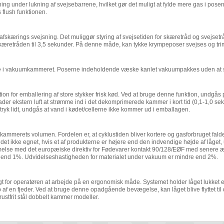
ing under lukning af svejsebarrene, hvilket gør det muligt at fylde mere gas i posen
 flush funktionen.
afskærings svejsning. Det muliggør styring af svejsetiden for skæretråd og svejset
skæretråden til 3,5 sekunder. På denne måde, kan tykke krympeposer svejses og tr
inde i vakuumkammeret. Poserne indeholdende væske kanlet vakuumpakkes uden at s
tion for emballering af store stykker frisk kød. Ved at bruge denne funktion, undg
der ekstern luft at strømme ind i det dekomprimerede kammer i kort tid (0,1-1,0 sek
tryk lidt, undgås at vand i kødet/cellerne ikke kommer ud i emballagen.
 kammerets volumen. Fordelen er, at cyklustiden bliver kortere og gasforbruget falde
t ikke egnet, hvis et af produkterne er højere end den indvendige højde af låget, 
mmelse med det europæiske direktiv for Fødevarer kontakt 90/128/EØF med senere æn
e end 1%. Udvidelseshastigheden for materialet under vakuum er mindre end 2%.
gt for operatøren at arbejde på en ergonomisk måde. Systemet holder låget lukket ef
 af en fjeder. Ved at bruge denne opadgående bevægelse, kan låget blive flyttet til
rustfrit stål dobbelt kammer modeller.