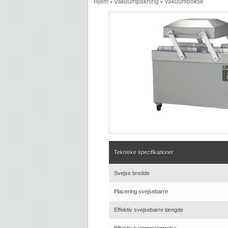
Hjem
Vakuumpakning
Vakuumbokse
»
»
Tekniske specifikationer
Svejse bredde
Placering svejsebarre
Effektiv svejsebarre længde