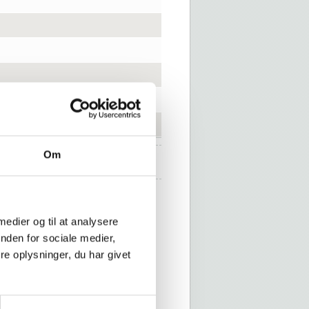
Om
e funktioner:
 medier og til at analysere
cycles
nden for sociale medier,
us funktion
e oplysninger, du har givet
sions reduktion