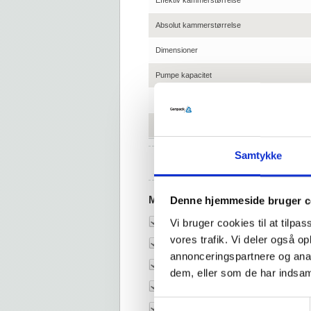
Effektiv kammerstørrelse
Absolut kammerstørrelse
Dimensioner
Pumpe kapacitet
Spænding
Forbrug
Samtykke
Tekniske specifikationer
Muligheder:
Denne hjemmeside bruger c
Vi bruger cookies til at tilpas
Sensor kontrol
vores trafik. Vi deler også 
Afskæring af overskydende film
annonceringspartnere og anal
8 mm enkelt svejsning
dem, eller som de har indsaml
5 mm bi-aktive svejsning (aluminiums l
Samtykkevalg
Svejsning 1-2