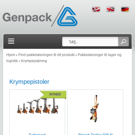
Hjem
Find pakkeløsningen til dit produkt
Pakkeløsninger til lager og
»
»
logistik
Krympepakning
»
Krympepistoler
NYHED
Turbopack
Ripack Trolley 936 til